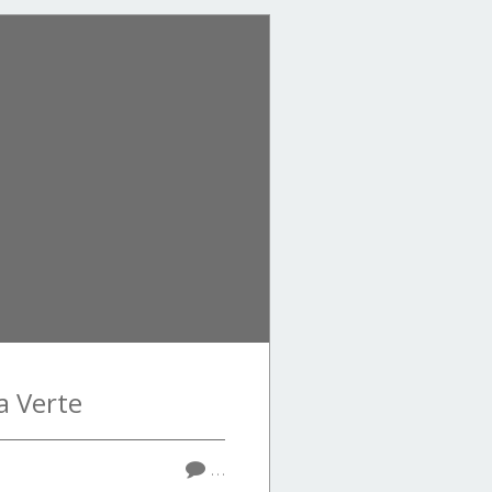
a Verte
…