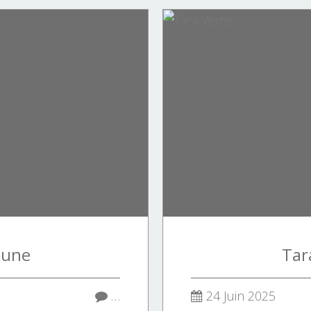
aune
Tar
…
24 Juin 2025