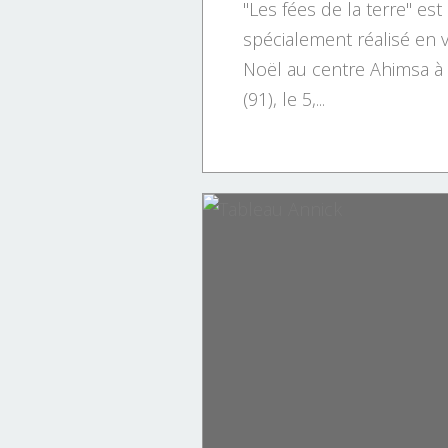
"Les fées de la terre" est
spécialement réalisé en
Noël au centre Ahimsa à 
(91), le 5,...