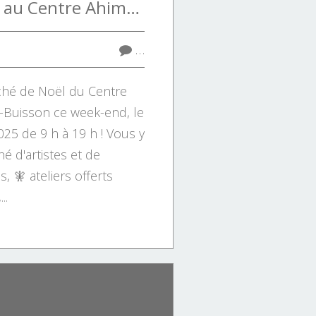
Marché de Noël au Centre Ahimsa à Verrières-le-Buisson (91)
…
hé de Noël du Centre
e-Buisson ce week-end, le
25 de 9 h à 19 h ! Vous y
é d'artistes et de
, 🧚 ateliers offerts
..