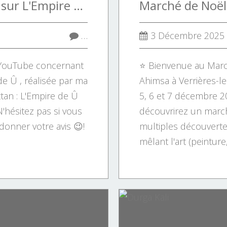
vidéo introductive sur L'Empire de Û
…
3 Décembre 2025
o YouTube concernant
⭐ Bienvenue au Marc
e Û , réalisée par ma
Ahimsa à Verrières-l
tan : L'Empire de Û
5, 6 et 7 décembre 20
'hésitez pas si vous
découvrirez un march
donner votre avis 😉!
multiples découvertes
mêlant l'art (peinture,.