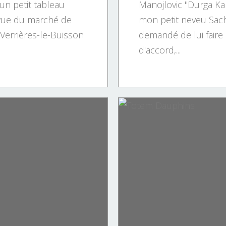
 un petit tableau
Manojlovic "Durga K
 vue du marché de
mon petit neveu Sach
Verrières-le-Buisson
demandé de lui faire Kal
d'accord,...